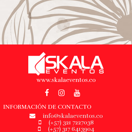
www.skalaeventos.co
INFORMACIÓN DE CONTACTO
info@skalaeventos.co
(+57) 321 7227038
(+57) 317 6413904