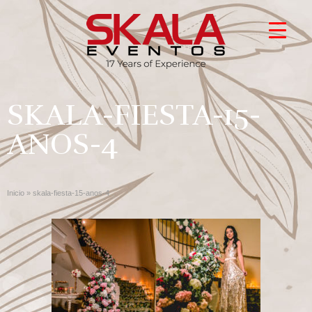
SKALA-FIESTA-15-
ANOS-4
Inicio
»
skala-fiesta-15-anos-4