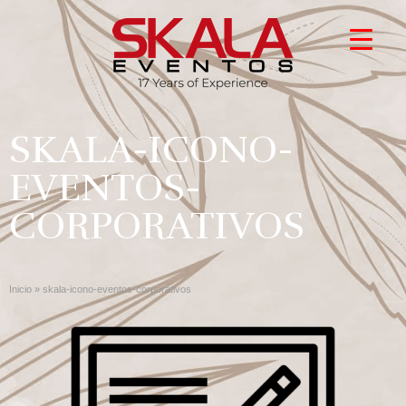
SKALA-ICONO-
EVENTOS-
CORPORATIVOS
Inicio
»
skala-icono-eventos-corporativos