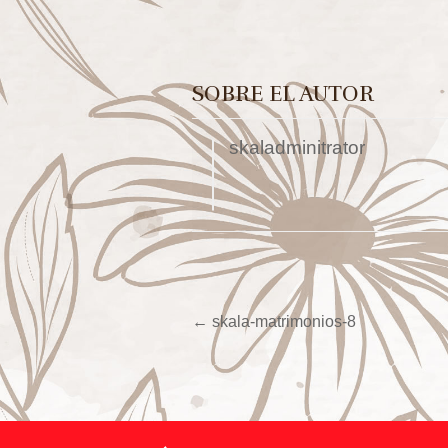
SOBRE EL AUTOR
skaladminitrator
←
skala-matrimonios-8