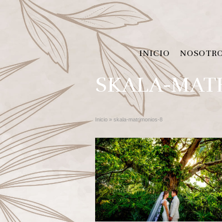
INICIO
NOSOTR
SKALA-MAT
Inicio
»
skala-matrimonios-8